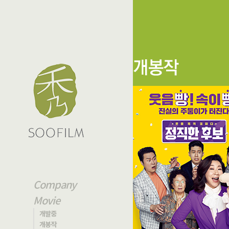
Company
Movie
개발중
개봉작